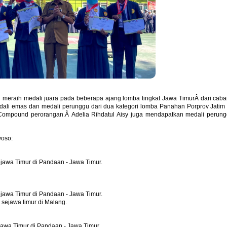
l meraih medali juara pada beberapa ajang lomba tingkat Jawa TimurÂ
dari cab
edali emas dan medali perunggu dari dua kategori lomba Panahan Porprov Jatim
si Compound perorangan.Â
Adelia Rihdatul Aisy juga mendapatkan medali perun
woso:
awa Timur di Pandaan - Jawa Timur.
awa Timur di Pandaan - Jawa Timur.
 sejawa timur di Malang.
awa Timur di Pandaan - Jawa Timur.