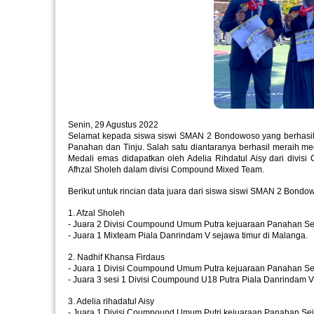
Senin, 29 Agustus 2022
Selamat kepada siswa siswi SMAN 2 Bondowoso
yang berhasi
Panahan dan Tinju. Salah satu diantaranya berhasil meraih m
Medali emas didapatkan oleh Adelia Rihdatul Aisy dari divi
Afhzal Sholeh dalam divisi Compound Mixed Team.
Berikut untuk rincian data juara dari siswa siswi SMAN 2 Bondo
1. Afzal Sholeh
- Juara 2 Divisi Coumpound Umum Putra kejuaraan Panahan Sej
- Juara 1 Mixteam Piala Danrindam V sejawa timur di Malanga.
2. Nadhif Khansa Firdaus
- Juara 1 Divisi Coumpound Umum Putra kejuaraan Panahan Sej
- Juara 3 sesi 1 Divisi Coumpound U18 Putra Piala Danrindam V
3. Adelia rihadatul Aisy
- Juara 1 Divisi Coumpound Umum Putri kejuaraan Panahan Sej