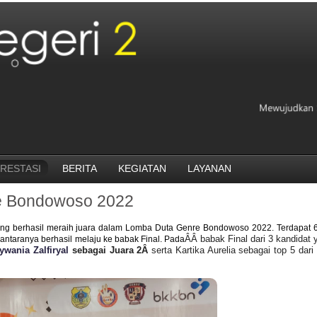
RESTASI
BERITA
KEGIATAN
LAYANAN
e Bondowoso 2022
g berhasil meraih juara dalam Lomba Duta Genre Bondowoso 2022. Terdapat 6
ÂÂ babak Final dari 3 kandidat
ntaranya berhasil melaju ke babak Final. Pada
ywania Zalfiryal
sebagai Juara 2Â
serta Kartika Aurelia sebagai top 5 dar